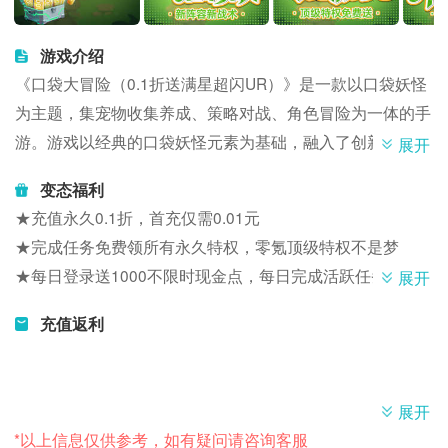
游戏介绍
《口袋大冒险（0.1折送满星超闪UR）》是一款以口袋妖怪
为主题，集宠物收集养成、策略对战、角色冒险为一体的手
游。游戏以经典的口袋妖怪元素为基础，融入了创新的玩法
展开
和丰富的游戏内容，为玩家带来了全新的游戏体验。
变态福利
★充值永久0.1折，首充仅需0.01元
★完成任务免费领所有永久特权，零氪顶级特权不是梦
★每日登录送1000不限时现金点，每日完成活跃任务再送
展开
648不限时现金点
充值返利
★打金升级，GM刷充额度可无限兑换不限时现金点
★送满星UR、百万钻、大量彩虹币，战力快人一步
★创角即送VIP20、超级闪光UR精灵臻选箱*1、现金点
展开
*648、GM刷充特权*1、无限资源卡*3、钻石*88888、金币
*以上信息仅供参考，如有疑问请咨询客服