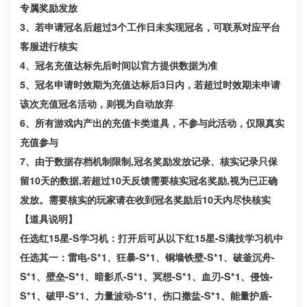
专属奖励发放
3、若申请冠名后超过3个工作日未实现冠名，可联系对应平台
客服进行核实
4、冠名充值达标先后时间以官方提供数据为准
5、冠名申请时效期为充值达标后3日内，若超过时效期未申请
该次充值冠名活动，则视为自动放弃
6、所有游戏内产出的充值卡类道具，不参与此活动，仅限真实
充值参与
7、由于数据存档机制限制,冠名奖励
发放记录、核实记录只保
留
10天的数据
,
若超过
10天反馈需要核实
冠名奖励,视为已正确
发放。需要核实的玩家请在收到冠名奖励
后
10天内尽快核实
【道具说明】
任选红15星-S学习机：打开后可从以下红15星-S满技
学习机中
任选其一：雷电
-S*1、狂暴-S*1、铜墙铁壁-S*1、破釜沉舟-
S*1、壁垒-S*1、暗影爪-S*1、冥想-S*1、血刃-S*1、侵蚀-
S*1、破甲-S*1、力量波动-S*1、伤口撒盐-S*1、能量护盾-