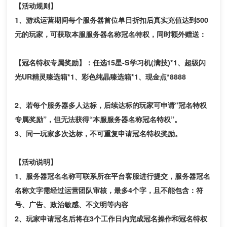
【活动规则】
1、
游戏运营期间每个服务器首位单日折扣后真实充值
达到
500
元的玩家，可获取本服服务器名称冠名特权，同时额外赠送：
【冠名特权专属奖励】：
任选
15星-S学习机(满技)*1、超级闪
光UR精灵臻选箱*1、彩色纯晶臻选箱*1、现金点*8888
2、
若每个服务器多人达标，后续达标的玩家可申请
“冠名特权
专属奖励”，但无法获得“本服
服务器名称冠名特权”。
3
、同一玩家多次达标，不可重复申请冠名特权奖励。
【活动说明】
1、服务器冠名名称可联系所在平台客服进行提交，服务器冠名
名称文字需经过运营团队审核，最多4个字，且不能包含：符
号、广告、政治敏感、不文明等内容
2、玩家申请冠名后将在3个工作日内完成冠名操作和冠名特权