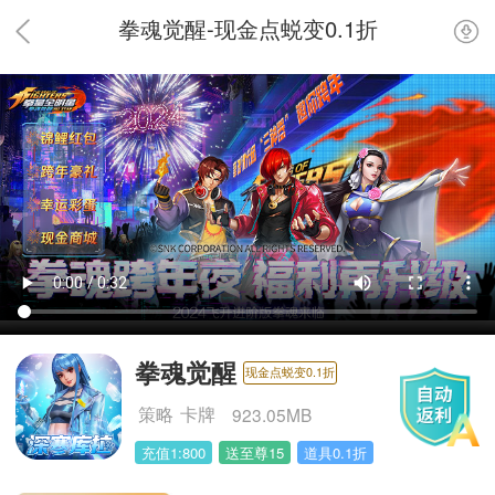
拳魂觉醒-现金点蜕变0.1折
拳魂觉醒
现金点蜕变0.1折
策略
卡牌
923.05MB
充值1:800
送至尊15
道具0.1折