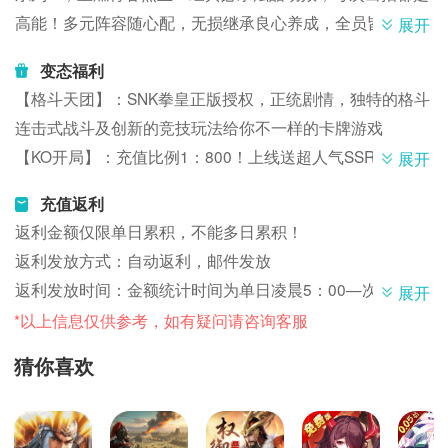
高能！多元阵容随心配，无损继承良心养成，全员皆可升级
展开
顶配！更有全新潮流原创格斗之城，轻松休闲一番街玩法，
变态福利
回归纯粹乐趣！一起重拾最初的记忆，招募你的格斗天团！
【格斗天团】：SNK拳皇正版授权，正统剧情，独特的格斗
连击式战斗及创新的竞技玩法给你不一样的卡牌游戏
【KO开局】：充值比例1：800！上线送超人气SSR八神
展开
庵，十万充值！创角邮件直送500万至尊经验，秒升至尊15
充值返利
【万元现金点】：上线再送一万现金点，现金商城白嫖进
返利金额仅限单日累积，不能多日累积！
货、无限续航
返利发放方式：自动返利，邮件发放
【拳皇0.1折】：钻石充值0.1折，648仅需7元！还有0.1折
返利发放时间：金额统计时间为单日凌晨5：00—次日凌晨
展开
商城疯狂来袭，商城所有道具无条件0.1折，疯狂扫货！
4：59，次日凌晨5：00重置，重置后自动发放到游戏邮箱
*以上信息仅供参考，如有疑问请咨询客服
【极限霸榜】：登录送拳皇最顶级SP格斗家，再送100万元
内
充值
猜你喜欢
注：返利货币为:钻石
【无限连抽】：八日登录送千连抽！每周再送百连抽，再送
返利申请是否需要角色id：否
人气UR暴走八神庵
月卡是否算VIP经验：是
【壕礼相送】：超级嘉年华，豪送iPhone14pro，更有SSR