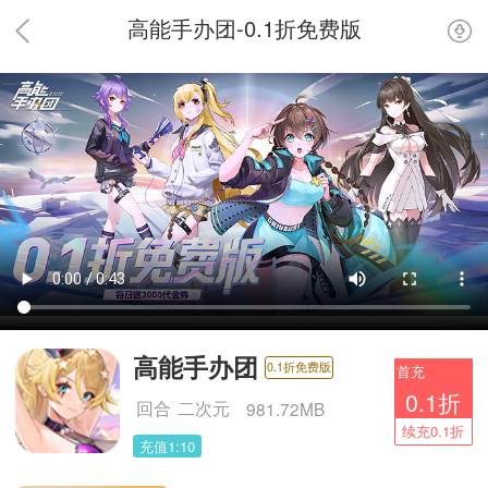
高能手办团-0.1折免费版
高能手办团
0.1折免费版
首充
0.1折
回合
二次元
981.72MB
续充0.1折
充值1:10