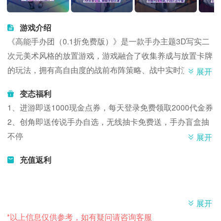
游戏介绍
《高能手办团（0.1折免费版）》是一款手办主题3D写实二
次元美术风格的放置游戏，游戏融合了收集养成与放置卡牌
的玩法，拥有高自由度的战前布阵策略、战中实时演出。无
展开
需手操，即可享受全新的放置乐趣！
变态福利
1、进游即送1000现金点券，每天登录免费领取2000代金券
2、创角即送传说手办自选，无线抽卡免费送，手办盲盒抽
不停
展开
3、自动推图、自动剧情全民开启，轻松护肝
充值返利
4、专属档位代金券，每日首次充值5折优惠起，终身大额
代金券档位，充值6.5折优惠起
5、惊喜礼遇、手办特权、手办启程礼助力手办团，开启潮
展开
玩高燃新次元
*以上信息仅供参考，如有疑问请咨询客服