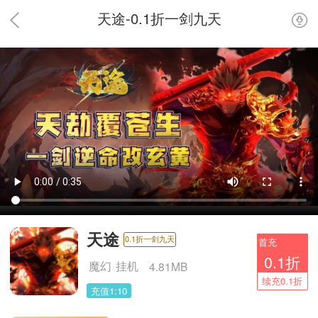
天途-0.1折一剑九天
天途
0.1折一剑九天
首充
0.1折
魔幻
挂机
4.81MB
续充0.1折
充值1:10