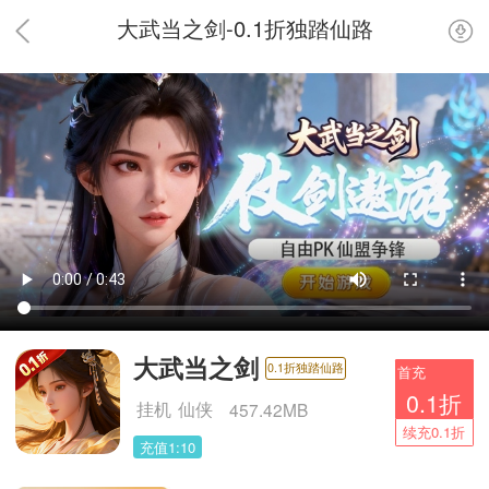
大武当之剑-0.1折独踏仙路
大武当之剑
0.1折独踏仙路
首充
0.1折
挂机
仙侠
457.42MB
续充0.1折
充值1:10