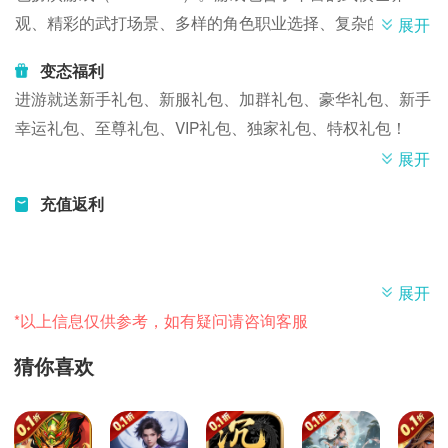
观、精彩的武打场景、多样的角色职业选择、复杂的社交系
展开
统以及丰富的任务和剧情线索。
变态福利
角色创造：玩家可以自定义角色职业、技能特长等，并选择
进游就送新手礼包、新服礼包、加群礼包、豪华礼包、新手
自己喜欢的门派或者职业。常见的职业包括龙枪、御剑、月
幸运礼包、至尊礼包、VIP礼包、独家礼包、特权礼包！
轮、灵山。
展开
战斗系统：游戏通常采用实时战斗。玩家可以与其他玩家或
者游戏中的怪物进行战斗，使用各种招式和技能展开激烈的
充值返利
战斗。
社交系统：武侠类游戏强调玩家之间的互动和社交，通常包
括结婚系统、师徒系统等。玩家可以与其他玩家组成队伍共
展开
同探索游戏世界。
*以上信息仅供参考，如有疑问请咨询客服
任务系统：游戏中设有包括主线任务、日常任务等。玩家通
猜你喜欢
过完成任务可以获得经验、金钱、装备等奖励，并推动游戏
剧情的发展。