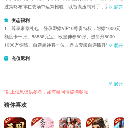
过策略布阵在战场中运筹帷幄，以智谋压制对手，逐步向统
展开
一天下的目标推进。
变态福利
游戏采用 Q 萌卡通画风，将三国人物以萌趣形象演绎 ——
1、尊享豪华礼包：登录即赠VIP10尊贵特权，附赠1000元
威风武将化身圆萌造型，经典角色焕新视觉体验。作为一方
额度卡一张、88888元宝、欧皇神券50张、进阶丹5000、
统帅，你将率领这群萌系武将驰骋沙场，感受影视级画质下
1000万铜钱、自选超神将一位，盘古套装自选四件套
展开
的战斗魅力：技能特效炫酷炸裂，光影交织间呈现策略与视
2、买断特权：买断心仪武将
觉的双重冲击。
充值返利
3、红包不停歇：升级即可领取万元红包，通关更有万元红
游戏融合卡牌养成与策略对战玩法，从武将培养到副本挑
包等你拿，万元充值免费放送
战、跨服竞技，多元模式满足策略体验。福利体系同步加
4、GM破解神器：拥有GM破解工具，月卡、终生卡轻松白
持：上线即赠强力神将，海量卡牌随进度解锁，助你快速构
展开
嫖。
建核心阵容，在萌系三国世界中开启策略征战之旅。
*以上信息仅供参考，如有疑问请咨询客服
5、无限充值特权：无限真充、无限神充
6、专属定制英雄装备：为你量身打造专属英雄与装备。
猜你喜欢
7、世界BOSS豪礼：挑战世界BOSS，最高可爆出万元充值
卡
8、超值特权天天领：享受超值特权，每日领取无限资源。