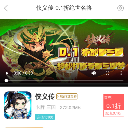
侠义传-0.1折绝世名将
侠义传
0.1折绝世名将
首充
0.1折
卡牌
三国
272.02MB
续充0.1折
充值1:100