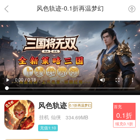
风色轨迹-0.1折再温梦幻
风色轨迹
0.1折再温梦幻
首充
0.1折
挂机
仙侠
334.69MB
续充0.1折
充值1:10