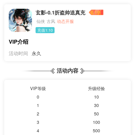
玄影-0.1折盗帅送真充
0.1折
仙侠
古风
动态开服
充值1:10
VIP介绍
活动时间
永久
活动内容
VIP等级
升级经验
0
10
1
30
2
50
3
100
4
500