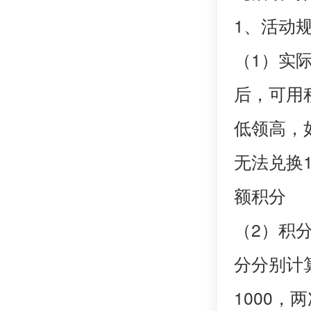
1、活动
（
1）实
后，可用
低领高，如
无法兑换
额积分
（
2）积
分分别计
1000，