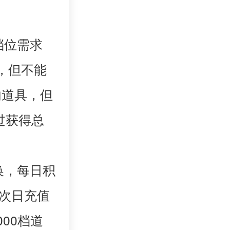
档位需求
，但不能
内道具，但
过获得总
换，每日积
，次日充值
000档道